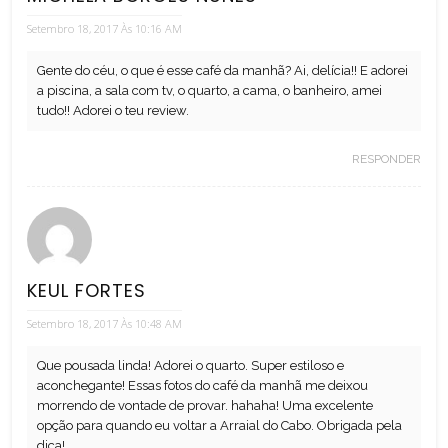
Setembro 18, 2017 Às 10:16 AM
Gente do céu, o que é esse café da manhã? Ai, delícia!! E adorei
a piscina, a sala com tv, o quarto, a cama, o banheiro, amei
tudo!! Adorei o teu review.
RESPONDER
KEUL FORTES
Setembro 18, 2017 Às 10:48 AM
Que pousada linda! Adorei o quarto. Super estiloso e
aconchegante! Essas fotos do café da manhã me deixou
morrendo de vontade de provar. hahaha! Uma excelente
opção para quando eu voltar a Arraial do Cabo. Obrigada pela
dica!