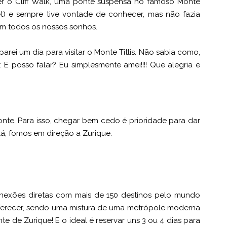
 o Cliff Walk, uma
ponte suspensa no famoso Monte
ernet) e sempre tive vontade de conhecer, mas não fazia
 em todos os nossos sonhos.
parei um dia para visitar o Monte Titlis. Não sabia como,
 E posso falar? Eu simplesmente amei!!!! Que alegria e
nte. Para isso, chegar bem cedo é prioridade para dar
á, fomos em direção a Zurique.
onexões diretas com mais de 150 destinos pelo mundo
oferecer, sendo uma mistura de uma metrópole moderna
te de Zurique! E o ideal é reservar uns 3 ou 4 dias para