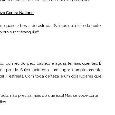
Basta solicitá-lo no momento do check-in no hotel.
ève Centra Nations
 quase 2 horas de estrada. Saímos no início da noite,
era super tranquila!!
, conhecido pelo castelo e águas termais quentes. É
 de spa da Suíça ocidental, um lugar completamente
l 4 estrelas. Com toda certeza é um dos lugares que
odo, não precisa mais do que isso! Mas se você curte
ias.