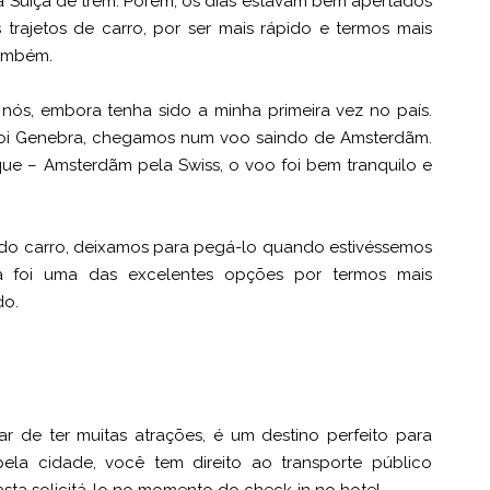
la Suíça de trem. Porém, os dias estavam bem apertados
 trajetos de carro, por ser mais rápido e termos mais
também.
 nós, embora tenha sido a minha primeira vez no país.
 foi Genebra, chegamos num voo saindo de Amsterdãm.
e – Amsterdãm pela Swiss, o voo foi bem tranquilo e
l do carro, deixamos para pegá-lo quando estivéssemos
a foi uma das excelentes opções por termos mais
do.
r de ter muitas atrações, é um destino perfeito para
ela cidade, você tem direito ao transporte público