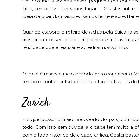
Um dos meus sonhos desde pequena era conhecer
Titlis, sempre via em vários lugares (revistas, int
ideia de quando, mas precisamos ter fé e acreditar
Quando elaborei o roteiro de 5 dias pela Suíça, já se
mas eu ia conseguir dar um jeitinho e me aventurar.
felicidade que é realizar e acreditar nos sonhos!
O ideal é reservar meio período para conhecer o Mo
tempo e conhecer tudo que ele oferece. Depois de l
Zurich
Zurique possui o maior aeroporto do país, com c
todo. Com isso, sem dúvida, a cidade tem muito a 
com o lado histórico de cidade antiga. Gostei bastan