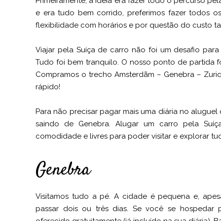
Primeiramente, a ideia era fazer todo o percurso pe
e era tudo bem corrido, preferimos fazer todos os
flexibilidade com horários e por questão do custo 
Viajar pela Suíça de carro não foi um desafio para
Tudo foi bem tranquilo. O nosso ponto de partida
Compramos o trecho Amsterdãm – Genebra – Zuriqu
rápido!
Para não precisar pagar mais uma diária no alugue
saindo de Genebra. Alugar um carro pela Suíç
comodidade e livres para poder visitar e explorar tu
Genebra
Visitamos tudo a pé. A cidade é pequena e, apesa
passar dois ou três dias. Se você se hospedar p