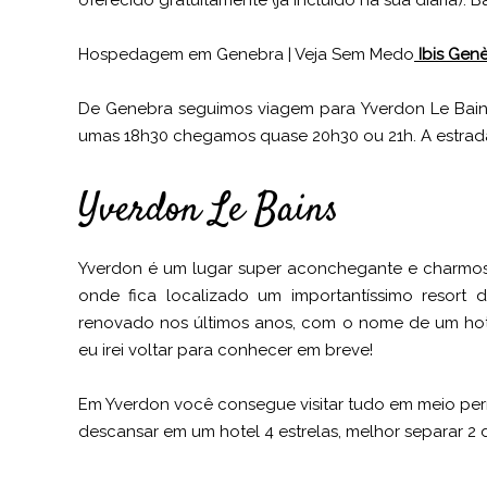
oferecido gratuitamente (já incluído na sua diária). 
Hospedagem em Genebra | Veja Sem Medo
Ibis Gen
De Genebra seguimos viagem para Yverdon Le Bains,
umas 18h30 chegamos quase 20h30 ou 21h. A estrada 
Yverdon Le Bains
Yverdon é um lugar super aconchegante e charmoso
onde fica localizado um importantíssimo resort
renovado nos últimos anos, com o nome de um hote
eu irei voltar para conhecer em breve!
Em Yverdon você consegue visitar tudo em meio perí
descansar em um hotel 4 estrelas, melhor separar 2 d