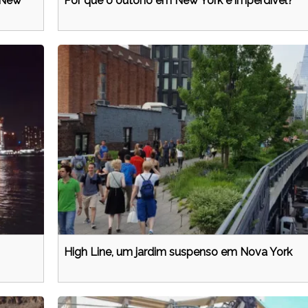
 New
Por que o outono em New York é imperdível?
High Line, um jardim suspenso em Nova York